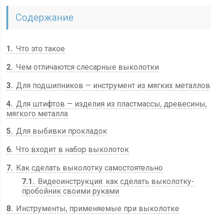
Содержание
1
Что это такое
2
Чем отличаются слесарные выколотки
3
Для подшипников — инструмент из мягких металлов
4
Для штифтов — изделия из пластмассы, древесины,
мягкого металла
5
Для выбивки прокладок
6
Что входит в набор выколоток
7
Как сделать выколотку самостоятельно
7.1
Видеоинструкция: как сделать выколотку-
пробойник своими руками
8
Инструменты, применяемые при выколотке