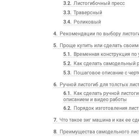
3.2
Листогибочный пресс
3.3
Траверсный
3.4
Роликовый
4
Рекомендации по выбору листог
5
Проще купить или сделать своим
5.1
Временная конструкция по
5.2
Как сделать самодельный р
5.3
Пошаговое описание с чер
6
Ручной листогиб для толстых лис
6.1
Как сделать ручной листог
описанием и видео работы
6.2
Порядок изготовления лист
7
Что такое зиг машина и как ее сд
8
Преимущества самодельного лис