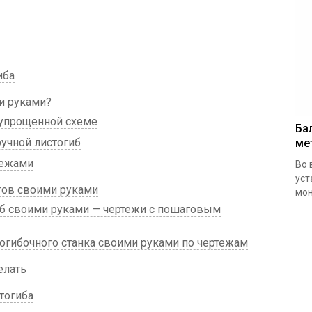
иба
и руками?
 упрощенной схеме
Ба
учной листогиб
ме
тежами
Во 
уст
тов своими руками
мон
иб своими руками — чертежи с пошаговым
огибочного станка своими руками по чертежам
елать
тогиба